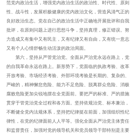
范党内政治生活，增强党内政治生活的政治性、时代性、原则
性、战斗性，发展积极健康的党内政治文化，营造风清气正的
良好政治生态。党在自己的政治生活中正确地开展批评和自我
批评，在原则问题上进行思想斗争，坚持真理，修正错误。努
力造成又有集中又有民主，又有纪律又有自由，又有统一意志
又有个人心情舒畅生动活泼的政治局面。
第六，坚持从严管党治党。全面从严治党永远在路上，党
的自我革命永远在路上。新形势下，党面临的执政考验、改革
开放考验、市场经济考验、外部环境考验是长期的、复杂的、
严峻的，精神懈怠危险、能力不足危险、脱离群众危险、消极
腐败危险更加尖锐地摆在全党面前。要把严的标准、严的措施
贯穿于管党治党全过程和各方面。坚持依规治党、标本兼治，
不断健全党内法规体系，坚持把纪律挺在前面，加强组织性纪
律性，在党的纪律面前人人平等。强化全面从严治党主体责任
和监督责任，加强对党的领导机关和党员领导干部特别是主要